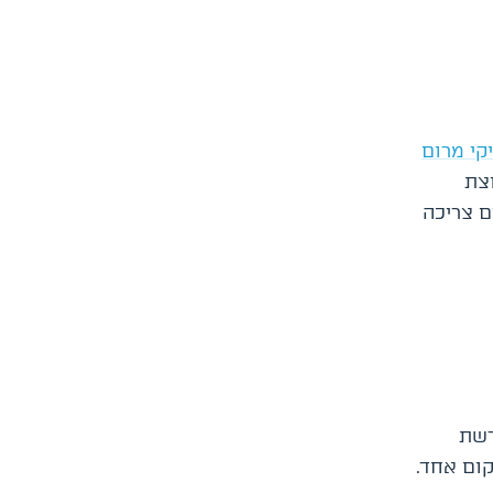
קי מרום
צת
ם צריכה
רשת
ום אחד.