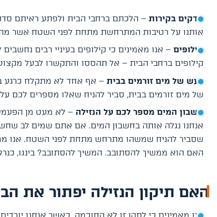
סדקים בקירות
– הלכתם ברחבי הבית ולפתע ראיתם סדק
אותנו על רטיבות המתרחשת מתחת לפני השטח אשר מתח
קילופים
– אנו מאמינים כי קילופים בעיניי רבים נחשבים
קילופים ברחבי הבית – אל תהססו והתקשרו לבעל מקצוע
רעש של מים זורמים בבית
– אף אחד לא מתקלח כרגע בב
של מים זורמים בבית, סביר להניח שאלו מספרים לכם על
חשבון המים מספר לכם על הנזילה
– לא מעט מן הפעמים
אנחנו נגלה אותה בחשבון המים. אם אתם שמים לב שחשבו
שסביר להניח שמשהו מתרחש מתחת לפני השטח. אנו ממלי
האם הוא ממשיך להסתובב. המשיך להסתובב? בינגו, כנראה
האם תיקון הנזילה יפתור את הב
אנו מאמינים כי לתקן זו לא החוכמה. כאשר אנחנו יורדים