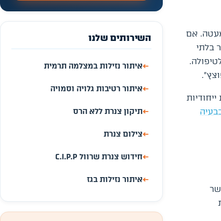
מעטה. אם
השירותים שלנו
 בלתי
טיפולה.
←
איתור נזילות במצלמה תרמית
צץ".
←
איתור רטיבות גלויה וסמויה
ייחודיות
←
תיקון צנרת ללא הרס
בעיה
←
צילום צנרת
←
חידוש צנרת שרוול C.I.P.P
←
איתור נזילות בגז
שר