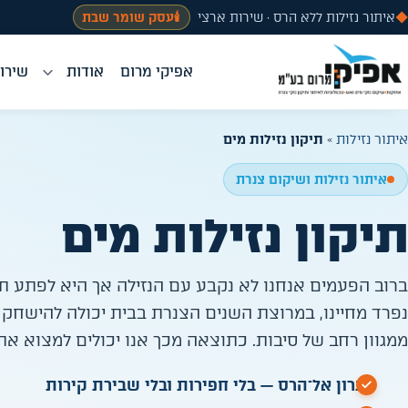
◆
איתור נזילות ללא הרס · שירות ארצי
🕯️
עסק שומר שבת
אפיקי מרום
אודות
שירות
איתור נזילות
»
תיקון נזילות מים
איתור נזילות ושיקום צנרת
תיקון נזילות מים
ברוב הפעמים אנחנו לא נקבע עם הנזילה אך היא לפתע ת
נפרד מחיינו, במרוצת השנים הצנרת בבית יכולה להישחק
ממגוון רחב של סיבות. כתוצאה מכך אנו יכולים למצוא את
פתרון אל־הרס — בלי חפירות ובלי שבירת קירות