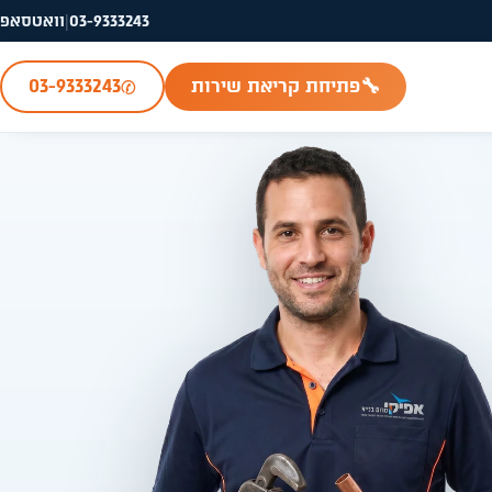
03-9333243
|
וואטסאפ
✆
🔧
פתיחת קריאת שירות
03-9333243