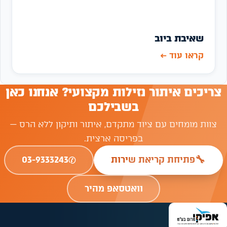
שאיבת ביוב
קראו עוד
←
צריכים איתור נזילות מקצועי? אנחנו כאן
בשבילכם
צוות מומחים עם ציוד מתקדם, איתור ותיקון ללא הרס —
בפריסה ארצית.
✆
🔧
פתיחת קריאת שירות
03-9333243
וואטסאפ מהיר