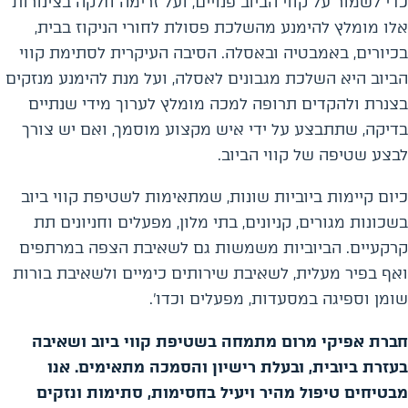
כדי לשמור על קווי הביוב פנויים, ועל זרימה חלקה בצינורות
אלו מומלץ להימנע מהשלכת פסולת לחורי הניקוז בבית,
בכיורים, באמבטיה ובאסלה. הסיבה העיקרית לסתימת קווי
הביוב היא השלכת מגבונים לאסלה, ועל מנת להימנע מנזקים
בצנרת ולהקדים תרופה למכה מומלץ לערוך מידי שנתיים
בדיקה, שתתבצע על ידי איש מקצוע מוסמך, ואם יש צורך
לבצע שטיפה של קווי הביוב.
כיום קיימות ביוביות שונות, שמתאימות לשטיפת קווי ביוב
בשכונות מגורים, קניונים, בתי מלון, מפעלים וחניונים תת
קרקעיים. הביוביות משמשות גם לשאיבת הצפה במרתפים
ואף בפיר מעלית, לשאיבת שירותים כימיים ולשאיבת בורות
שומן וספיגה במסעדות, מפעלים וכדו'.
חברת אפיקי מרום מתמחה בשטיפת קווי ביוב ושאיבה
בעזרת ביובית, ובעלת רישיון והסמכה מתאימים. אנו
מבטיחים טיפול מהיר ויעיל בחסימות, סתימות ונזקים