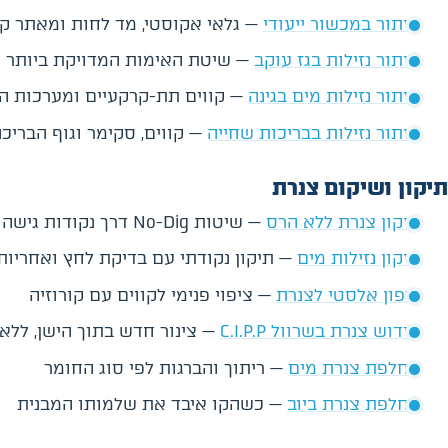
איתור במכשור ייעודי
— גלאי אקוסטי, מד לחות ומאתר קו
איתור נזילות בגז עוקב
— שיטת האימות המדויקת ביותר
איתור נזילות מים בגינה
— קווים תת-קרקעיים ומערכות ה
איתור נזילות בבריכות שחייה
— קווים, סקימר וגוף הבריכ
תיקון ושיקום צנרת
תיקון צנרת ללא הרס
— שיטות No-Dig דרך נקודות גישה קיימות
תיקון נזילות מים
— תיקון נקודתי עם בדיקת לחץ ואחריות
דיפון אלסטי לצנרת
— ציפוי פנימי לקווים עם קורוזיה
חידוש צנרת בשרוול C.I.P.P
— צינור חדש בתוך הישן, ללא
החלפת צנרת מים
— ריתוך והברגות לפי סוג החומר
החלפת צנרת ביוב
— כשהקו איבד את שלמותו המבנית