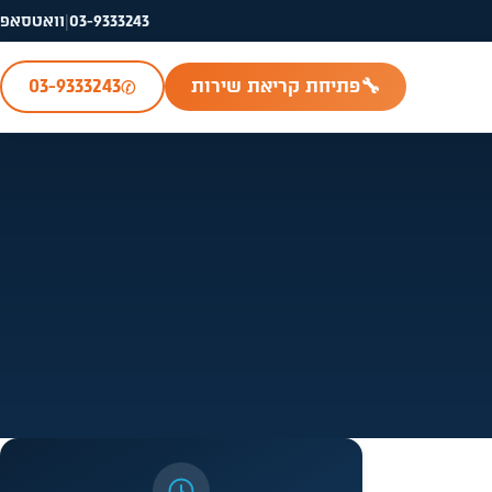
03-9333243
|
וואטסאפ
✆
🔧
פתיחת קריאת שירות
03-9333243