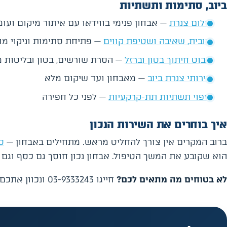
ביוב, סתימות ותשתיות
צילום צנרת
— אבחון פנימי בווידאו עם איתור מיקום ועו
ביובית, שאיבה ושטיפת קווים
— פתיחת סתימות וניקוי מו
רובוט חיתוך בטון וברזל
— הסרת שורשים, בטון ובליטות 
שירותי צנרת ביוב
— מאבחון ועד שיקום מלא
מיפוי תשתיות תת-קרקעיות
— לפני כל חפירה
איך בוחרים את השירות הנכון
ברוב המקרים אין צורך להחליט מראש. מתחילים באבחון —
ס
הוא שקובע את המשך הטיפול. אבחון נכון חוסך גם כסף וגם 
לא בטוחים מה מתאים לכם?
חייגו 03-9333243 ונכוון אתכם לשירות הנכון.