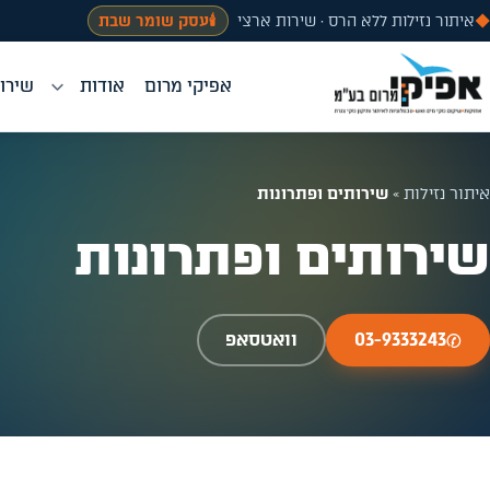
◆
איתור נזילות ללא הרס · שירות ארצי
🕯️
עסק שומר שבת
אפיקי מרום
אודות
שירות
איתור נזילות
»
שירותים ופתרונות
שירותים ופתרונות
✆
03-9333243
וואטסאפ