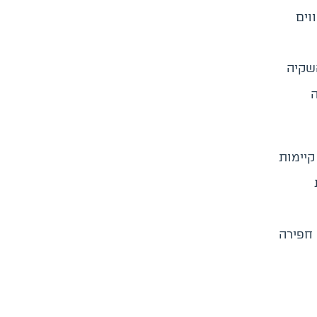
וים
שקיה
ה
 חפירה