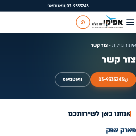
03-9333243
|
וואטסאפ
✆
איתור נזילות
»
צור קשר
צור קשר
✆
03-9333243
וואטסאפ
אנחנו כאן לשירותכם
פארק אפק