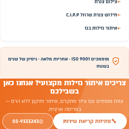
←
צילום צנרת
←
חידוש צנרת שרוול C.I.P.P
←
איתור נזילות בגז
מוסמכים ISO 9001 · אחריות מלאה · ניסיון של שנים
בשטח
צריכים איתור נזילות מקצועי? אנחנו כאן
בשבילכם
צוות מומחים עם ציוד מתקדם, איתור ותיקון ללא הרס —
בפריסה ארצית.
✆
🔧
פתיחת קריאת שירות
03-9333243