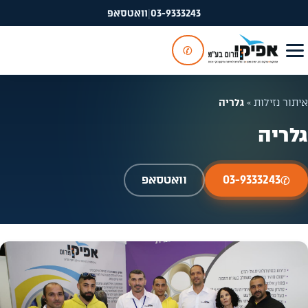
03-9333243
|
וואטסאפ
✆
איתור נזילות
»
גלריה
גלריה
✆
03-9333243
וואטסאפ