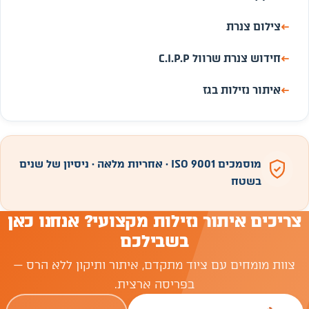
←
צילום צנרת
←
חידוש צנרת שרוול C.I.P.P
←
איתור נזילות בגז
מוסמכים ISO 9001 · אחריות מלאה · ניסיון של שנים
בשטח
צריכים איתור נזילות מקצועי? אנחנו כאן
בשבילכם
צוות מומחים עם ציוד מתקדם, איתור ותיקון ללא הרס —
בפריסה ארצית.