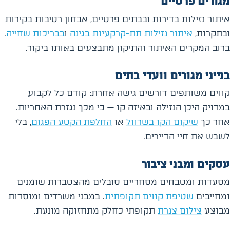
מגורים פרטיים
איתור נזילות בדירות ובבתים פרטיים, אבחון רטיבות בקירות
ובתקרות,
איתור נזילות תת-קרקעיות בגינה
ו
בבריכות שחייה
.
ברוב המקרים האיתור והתיקון מתבצעים באותו ביקור.
בנייני מגורים וועדי בתים
קווים משותפים דורשים גישה אחרת: קודם כל לקבוע
במדויק היכן הנזילה ובאיזה קו — כי מכך נגזרת האחריות.
אחר כך
שיקום הקו בשרוול
או
החלפת הקטע הפגום
, בלי
לשבש את חיי הדיירים.
עסקים ומבני ציבור
מסעדות ומטבחים מסחריים סובלים מהצטברות שומנים
ומחייבים
שטיפת קווים תקופתית
. במבני משרדים ומוסדות
מבוצע
צילום צנרת
תקופתי כחלק מתחזוקה מונעת.