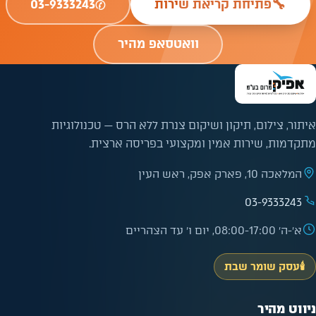
✆
🔧
פתיחת קריאת שירות
03-9333243
וואטסאפ מהיר
איתור, צילום, תיקון ושיקום צנרת ללא הרס — טכנולוגיות
מתקדמות, שירות אמין ומקצועי בפריסה ארצית.
המלאכה 10, פארק אפק, ראש העין
03-9333243
א׳-ה׳ 08:00-17:00, יום ו׳ עד הצהריים
🕯️
עסק שומר שבת
ניווט מהיר