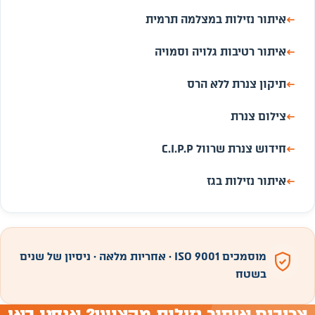
←
איתור נזילות במצלמה תרמית
←
איתור רטיבות גלויה וסמויה
←
תיקון צנרת ללא הרס
←
צילום צנרת
←
חידוש צנרת שרוול C.I.P.P
←
איתור נזילות בגז
מוסמכים ISO 9001 · אחריות מלאה · ניסיון של שנים
בשטח
צריכים איתור נזילות מקצועי? אנחנו כאן