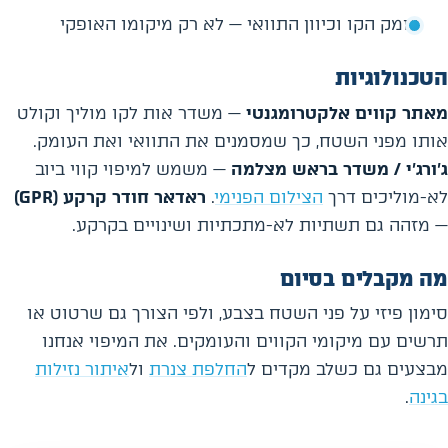
עומק הקו וכיוון התוואי — לא רק מיקומו האופקי
הטכנולוגיות
מאתר קווים אלקטרומגנטי
— משדר אות לקו מוליך וקולט
אותו מפני השטח, כך שמסמנים את התוואי ואת העומק.
ג'ורג'י / משדר בראש מצלמה
— משמש למיפוי קווי ביוב
לא-מוליכים דרך
הצילום הפנימי
.
ראדאר חודר קרקע (GPR)
— מזהה גם תשתיות לא-מתכתיות ושינויים בקרקע.
מה מקבלים בסיום
סימון פיזי על פני השטח בצבע, ולפי הצורך גם שרטוט או
תרשים עם מיקומי הקווים והעומקים. את המיפוי אנחנו
מבצעים גם כשלב מקדים ל
החלפת צנרת
ול
איתור נזילות
בגינה
.