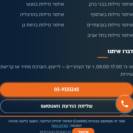
איתור נזילות בבני ברק
איתור נזילות בגעש
איתור נזילות בארסוף
איתור נזילות בהרצליה
איתור נזילות בגבעתיים
איתור נזילות ברמת גן
איתור נזילות בתל אביב
דברו איתנו
א׳-ה׳ 08:00-17:00, ו׳ עד הצהריים — לייעוץ, הערכת מחיר או קריאת
שירות.
03-9333243
שליחת הודעת וואטסאפ
חייגו אלינו
הצהרת נגישות
מפת אתר
אתר זה משתמש בעוגיות (Cookies) לשיפור חוויית הגלישה. המשך גלישה מהווה
הסכמה.
למידע נוסף
פתיחת קריאת שירות
שליחת הודעת וואטסאפ
© 2026 אפיקי מרום בע"מ · כל הזכויות שמורות
אישור
רק העוגיות ההכרחיות