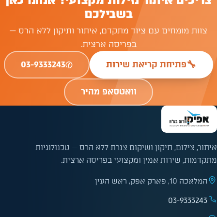
בשבילכם
צוות מומחים עם ציוד מתקדם, איתור ותיקון ללא הרס —
בפריסה ארצית.
✆
🔧
פתיחת קריאת שירות
03-9333243
וואטסאפ מהיר
איתור, צילום, תיקון ושיקום צנרת ללא הרס — טכנולוגיות
מתקדמות, שירות אמין ומקצועי בפריסה ארצית.
המלאכה 10, פארק אפק, ראש העין
03-9333243