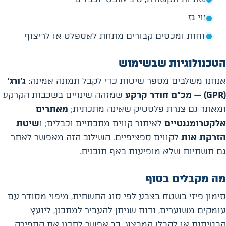
קווי גז
שוחות ומכסים קבורים מתחת לאספלט או לריצוף
הטכנולוגיות שבשימוש
אנחנו משלבים מספר שיטות כדי לקבל תמונה אמינה:
ג׳ורג׳
(GPR) — מכ״ם חודר קרקע
שמזהה שינויים בשכבות הקרקע
ומאתר גם צנרת פלסטיק שאינה מתכתית;
מאתרים
אלקטרומגנטיים
לאיתור קווים מתכתיים וכבלים; ו
שיטת
הזרקת אות
לקווים ספציפיים. השילוב הזה מאפשר לאתר
גם תשתיות שלא מופיעות באף תוכנית.
מה מקבלים בסוף
סימון פיזי בשטח בצבע לפי סוג התשתית, מיפוי מסודר עם
עומקים משוערים, ודוח שניתן להעביר למתכנן, ליועץ
הבטיחות או לקבלן המבצע. כך אפשר לתכנן את החפירה