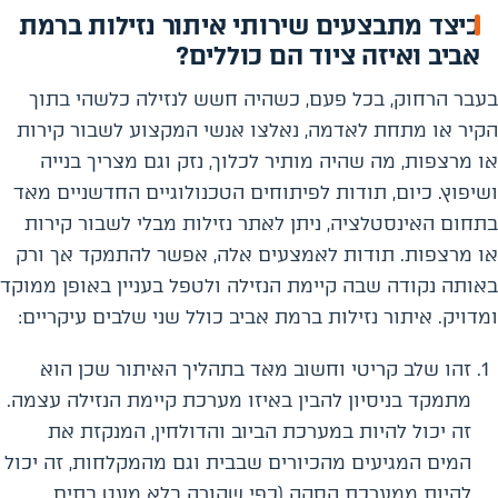
כיצד מתבצעים שירותי איתור נזילות ברמת
אביב ואיזה ציוד הם כוללים?
בעבר הרחוק, בכל פעם, כשהיה חשש לנזילה כלשהי בתוך
הקיר או מתחת לאדמה, נאלצו אנשי המקצוע לשבור קירות
או מרצפות, מה שהיה מותיר לכלוך, נזק וגם מצריך בנייה
ושיפוץ. כיום, תודות לפיתוחים הטכנולוגיים החדשניים מאד
בתחום האינסטלציה, ניתן לאתר נזילות מבלי לשבור קירות
או מרצפות. תודות לאמצעים אלה, אפשר להתמקד אך ורק
באותה נקודה שבה קיימת הנזילה ולטפל בעניין באופן ממוקד
ומדויק. איתור נזילות ברמת אביב כולל שני שלבים עיקריים:
זהו שלב קריטי וחשוב מאד בתהליך האיתור שכן הוא
מתמקד בניסיון להבין באיזו מערכת קיימת הנזילה עצמה.
זה יכול להיות במערכת הביוב והדולחין, המנקזת את
המים המגיעים מהכיורים שבבית וגם מהמקלחות, זה יכול
להיות ממערכת הסקה (כפי שקורה בלא מעט בתים