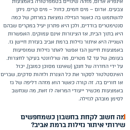
אינפרא אדום, מזהה שינויים בטמפרטורה באמצעות
צבעים. אדום – מים חמים, כחול – מים קרים. ניתן
להשתמש בה כאשר הנזילה נמצאת במרחק של כמה
סנטימטרים בודדים, ולכן היא פתרון יעיל במקרים שבהם
היא בתוך הבית, אז הצינורות אינם עמוקים. האפשרות
השנייה היא איתור נזילות ברמת אביב בעזרת חיישן גז.
באמצעות חיישן הגז אפשר לאתר נזילות שמופיעות
בעומק של עד 12 מטרים, מה שרלוונטי בעיקר לחצרות.
על ידי החדרה של חנקן (שאיננו מסוכן כמובן), יכול
האינסטלטור לסקור את כל הצנרת ולזהות סדקים, שברים
או חורים בה. זה קורה כאשר הוא מזהה דליפה של גז
באמצעות מכשיר ייעודי המראה לו זאת, מה שנחשב
לסימן מובהק לנזילה.
מה חשוב לקחת בחשבון כשמחפשים
שירותי איתור נזילות ברמת אביב?