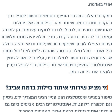
אולי באדמה.
במקרים כאלה, כשכבר הופיעו הסימנים, חשוב לטפל בכך
בהקדם, ומוטב כמה שיותר מהר. נזילות שכאלו יכולות
להתפשט במהירות, לגדול ולגרום לנזקים עצומים. הן למבנה
עצמו והן לרכוש. וכשזה קורה, סביר שלא יהיה מנוס מלשבור
קירות ואפילו לערוך שיפוץ נרחב שעלותו וודאי תהיה גדולה.
וכל זאת – בשל נזילה קטנטנה שהפכה ל"מפלצת" של ממש.
אז, אם עולה בכם חשד לנזילה בבית, עליכם לדאוג להזמין
אינסטלטור, המציע שירותי איתור נזילות, כדי לטפל בעניין
ולעצור את כל זה בזמן.
מי מציע שירותי איתור נזילות ברמת אביב?
טיפול בענייני אינסטלציה הוא עניין רציני המצריך ידע, ניסיון
וגם הכשרה רלוונטית. אינסטלטורים רבים מציעים כיום גם
שירותי איתור נזילות ברמת אביב, המגיעים במקביל