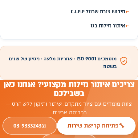
←
חידוש צנרת שרוול C.I.P.P
←
איתור נזילות בגז
מוסמכים ISO 9001 · אחריות מלאה · ניסיון של שנים
בשטח
צריכים איתור נזילות מקצועי? אנחנו כאן
בשבילכם
צוות מומחים עם ציוד מתקדם, איתור ותיקון ללא הרס —
בפריסה ארצית.
✆
🔧
פתיחת קריאת שירות
03-9333243