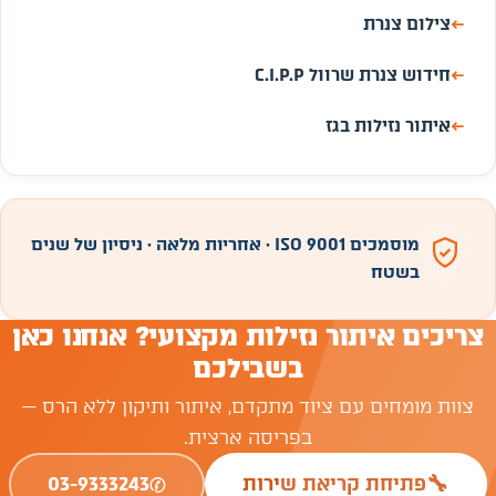
←
צילום צנרת
←
חידוש צנרת שרוול C.I.P.P
←
איתור נזילות בגז
מוסמכים ISO 9001 · אחריות מלאה · ניסיון של שנים
בשטח
צריכים איתור נזילות מקצועי? אנחנו כאן
בשבילכם
צוות מומחים עם ציוד מתקדם, איתור ותיקון ללא הרס —
בפריסה ארצית.
✆
🔧
פתיחת קריאת שירות
03-9333243