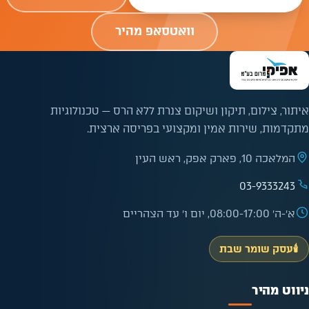
וואטסאפ מהיר
איתור, צילום, תיקון ושיקום צנרת ללא הרס — טכנולוגיות
מתקדמות, שירות אמין ומקצועי בפריסה ארצית.
המלאכה 10, פארק אפק, ראש העין
03-9333243
א׳-ה׳ 08:00-17:00, יום ו׳ עד הצהריים
🕯️
עסק שומר שבת
ניווט מהיר