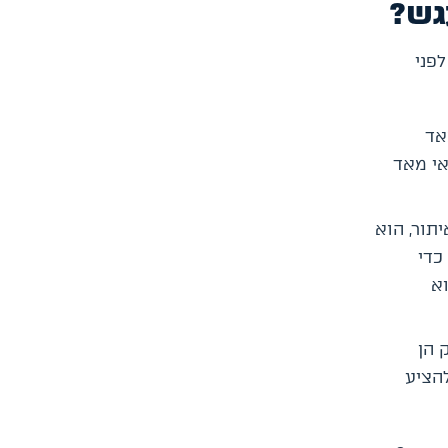
גש?
פני
אד
אי מאד
תור, הוא
כדי
א
 הן
להציע