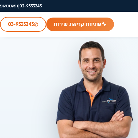
03-9333243
|
וואטסאפ
✆
🔧
פתיחת קריאת שירות
03-9333243