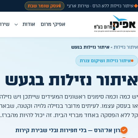
◆
איתור נזילות ללא הרס · שירות ארצי
🕯️
עסק שומר שבת
אפיקי מרום
אודות
שירות
איתור נזילות
»
איתור נזילות בגעש
איתור נזילות ושיקום צנרת
איתור נזילות בגעש
יש כמה וכמה סימנים ראשונים המעידים שייתכן ויש נזיל
או בעסק עצמו. לעיתים מדובר בנזילה גלויה וקטנה, שבאה 
קל ללא הפסקה באחד מברזי הבית. זה יכול להיות מהברז…
פתרון אל־הרס — בלי חפירות ובלי שבירת קירות