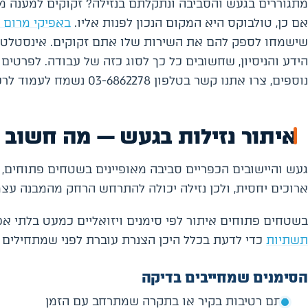
מתגוררים בגעש והסביבה ונתקלתם בנזילה? זקוקים למענה מ
אם כן, טולבוקס היא המקום הנכון לפנות אליו.
באפיקי מרום 
שישמחו לספק להם את השירות שלו אתם זקוקים. אינסטלטורי
הידע והניסיון, שחשובים כל כך לסוג כזה של עבודה. לפרטים
נוספים, צרו אתנו קשר בטלפון 03-6862278 נשמח לעמוד לרשותכם.
איתור נזילות בגעש — מה חשוב 
געש והיישובים הכפריים סביבה מאופיינים בשטחים פתוחים,
ארוכים יחסית, ולכן נזילה יכולה להתרחש הרחק מהמבנה עצמ
בשטחים פתוחים איתור לפי סימנים ויזואליים כמעט בלתי אפ
תשתיות
כדי לדעת בכלל היכן הצנרת עוברת לפני שמתחילים 
הסימנים שמחייבים בדיקה
כתם רטיבות בקיר או בתקרה שמתרחב עם הזמן