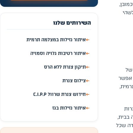
מובן,
לשהי
השירותים שלנו
←
איתור נזילות במצלמה תרמית
←
איתור רטיבות גלויה וסמויה
←
תיקון צנרת ללא הרס
של
 אפשר
←
צילום צנרת
רמית,
←
חידוש צנרת שרוול C.I.P.P
←
איתור נזילות בגז
רות
 בבית,
דה שכל