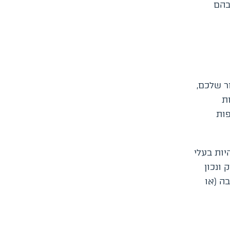
שבהם
ר שלכם,
ות
פות
יות בעלי
 ונכון
ה (או