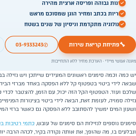
זמינות גבוהה ופריסה ארצית מהירה
אחריות בכתב ומחיר הוגן שמסוכם מראש
טכנולוגיה מתקדמת וניסיון של שנים בשטח
✆
🔧
פתיחת קריאת שירות
03-9333243
מענה אנושי מיידי · הערכת מחיר ללא התחייבות
יש כמה וכמה סימנים ראשונים המעידים שייתכן ויש נזילה בב
שבאה לידי ביטוי בטפטוף קל ללא הפסקה באחד מברזי הבית.
שלכם ועוד. הטפטוף הקל הזה יכול, עם הזמן, להצטבר לכדי כ
נזילה סמויה, לעומת זאת, הבאה לידי ביטוי בצינורות הפנימי
ושעון המים ימשיך להסתובב ללא הפסקה גם כאשר ברזי המים
סימנים נוספים לנזילות הם סימנים של עובש,
כתמי רטיבות בק
ונבלעים בו, מה שהופך, את אותה נקודה בקיר, לכהה הרבה יות