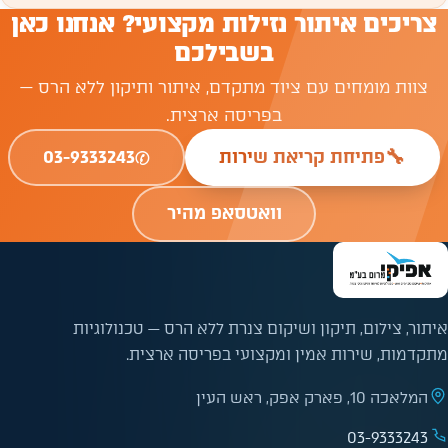
צריכים איתור נזילות מקצועי? אנחנו כאן
בשבילכם
צוות מומחים עם ציוד מתקדם, איתור ותיקון ללא הרס —
בפריסה ארצית.
✆
🔧
פתיחת קריאת שירות
03-9333243
וואטסאפ מהיר
איתור, צילום, תיקון ושיקום צנרת ללא הרס — טכנולוגיות
מתקדמות, שירות אמין ומקצועי בפריסה ארצית.
המלאכה 10, פארק אפק, ראש העין
03-9333243