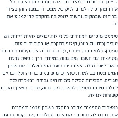
לריצוף הן שכיחות מאד וגם כאלו שמופיעות בצנרת. כל
אחת מהן יכולה לגרום לנזק של ממש, הן במבנה והן בציוד
ובריהוט שבמקום, וחשוב לטפל בה בהקדם כדי למנוע את
זה.
סימנים מוכרים המעידים על נזילות יכולים להיות ריחות לא
טובים (ריח של ביוב), קילוף בתקרה או בקירות ובועות,
טפטוף בלתי פוסק מהקיר, עובש בתקרה או בקירות בנקודות
מסוימות וגם חשבון מים גבוה במיוחד. דרך נוספת לדעת
שאכן ישנה נזילה היא בחינת שעון המים שלכם. אם שעון
המים מסתובב למרות שאין שימוש במים בדירה וכל הברזים
סגורים, הסבירות לנזילה סמויה היא גבוהה. *במקרה כזה,
יכולות סיבות נוספות לחשבון מים גבוה, סיבות שאינן בהכרח
קשורות לנזילה.
במצבים מסוימים מדובר בתקלה בשעון עצמו ובמקרים
אחרים בנזילה בשכונה. אם אתם מתלבטים, צרו קשר גם עם