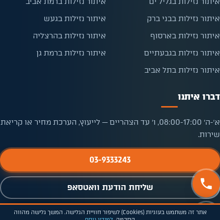
איתור נזילות בגליל ים
איתור נזילות ברמת אביב
איתור נזילות בבני ברק
איתור נזילות בגעש
איתור נזילות בארסוף
איתור נזילות בהרצליה
איתור נזילות בגבעתיים
איתור נזילות ברמת גן
איתור נזילות בתל אביב
דברו איתנו
א׳-ה׳ 08:00-17:00, ו׳ עד הצהריים — לייעוץ, הערכת מחיר או קריאת
שירות.
03-9333243
שליחת הודעת וואטסאפ
חייגו אלינו
הצהרת נגישות
מפת אתר
אתר זה משתמש בעוגיות (Cookies) לשיפור חוויית הגלישה. המשך גלישה מהווה
הסכמה.
למידע נוסף