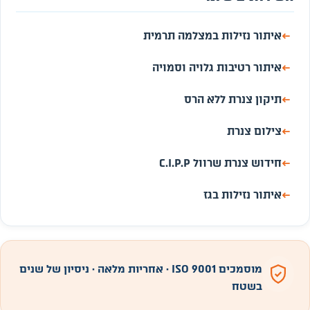
←
איתור נזילות במצלמה תרמית
←
איתור רטיבות גלויה וסמויה
←
תיקון צנרת ללא הרס
←
צילום צנרת
←
חידוש צנרת שרוול C.I.P.P
←
איתור נזילות בגז
מוסמכים ISO 9001 · אחריות מלאה · ניסיון של שנים
בשטח