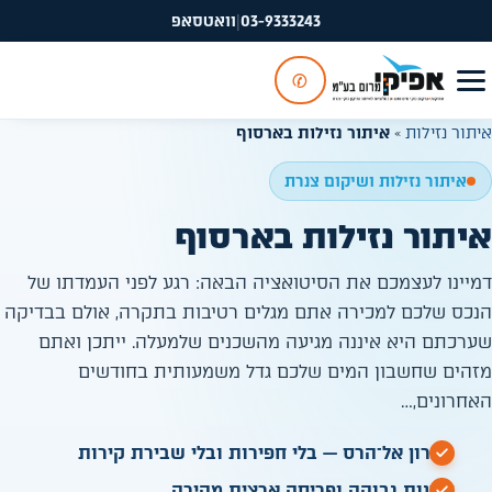
03-9333243
|
וואטסאפ
✆
איתור נזילות
»
איתור נזילות בארסוף
איתור נזילות ושיקום צנרת
איתור נזילות בארסוף
דמיינו לעצמכם את הסיטואציה הבאה: רגע לפני העמדתו של
הנכס שלכם למכירה אתם מגלים רטיבות בתקרה, אולם בבדיקה
שערכתם היא איננה מגיעה מהשכנים שלמעלה. ייתכן ואתם
מזהים שחשבון המים שלכם גדל משמעותית בחודשים
האחרונים,…
פתרון אל־הרס — בלי חפירות ובלי שבירת קירות
זמינות גבוהה ופריסה ארצית מהירה